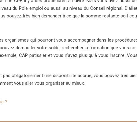
s le CPF, il y a des procédures à suivre. Mais vous avez aussi d
u niveau du Pôle emploi ou aussi au niveau du Conseil régional. D’a
vous pouvez très bien demander à ce que la somme restante soit c
t les organismes qui pourront vous accompagner dans les procédure
pouvez demander votre solde, rechercher la formation que vous souhai
 exemple, CAP pâtissier et vous n’avez plus qu’à vous inscrire. Vous
s obligatoirement une disponibilité accrue, vous pouvez très bien co
omment vous aller vous organiser au mieux.
ie ?