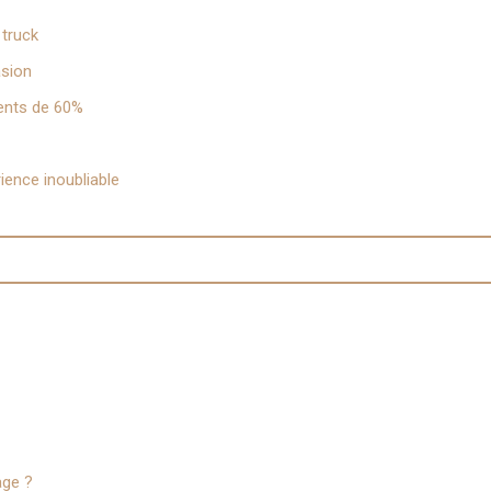
 truck
asion
ments de 60%
ience inoubliable
age ?