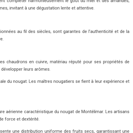
iennent compléter harmonieusement le goût du miel et des amandes,
s, invitant à une dégustation lente et attentive.
nnées au fil des siècles, sont garantes de l’authenticité et de la
e.
 des chaudrons en cuivre, matériau réputé pour ses propriétés de
e développer leurs arômes.
ale du nougat. Les maîtres nougatiers se fient à leur expérience et
ture aérienne caractéristique du nougat de Montélimar. Les artisans
e force et dextérité.
ente une distribution uniforme des fruits secs, garantissant une