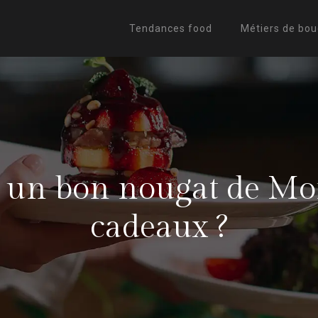
Tendances food
Métiers de bo
 un bon nougat de Mon
cadeaux ?