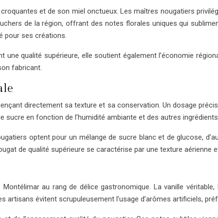
oquantes et de son miel onctueux. Les maîtres nougatiers privilég
ruchers de la région, offrant des notes florales uniques qui sublimen
é pour ses créations.
t une qualité supérieure, elle soutient également l’économie région
on fabricant.
ale
uençant directement sa texture et sa conservation. Un dosage précis e
de sucre en fonction de l’humidité ambiante et des autres ingrédients 
ugatiers optent pour un mélange de sucre blanc et de glucose, d’aut
ugat de qualité supérieure se caractérise par une texture aérienne et 
e Montélimar au rang de délice gastronomique. La vanille véritabl
s artisans évitent scrupuleusement l’usage d’arômes artificiels, préfé