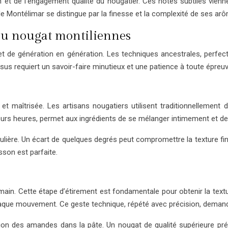
ion et de l’engagement qualité du nougatier. Ces notes subtiles v
ontélimar se distingue par la finesse et la complexité de ses arôme
 du nougat montiliennes
 de génération en génération. Les techniques ancestrales, perfectio
sus requiert un savoir-faire minutieux et une patience à toute épreuv
et maîtrisée. Les artisans nougatiers utilisent traditionnellement
ieurs heures, permet aux ingrédients de se mélanger intimement et d
ulière. Un écart de quelques degrés peut compromettre la texture fin
son est parfaite.
a main. Cette étape d’étirement est fondamentale pour obtenir la tex
chaque mouvement. Ce geste technique, répété avec précision, demand
on des amandes dans la pâte. Un nougat de qualité supérieure prés