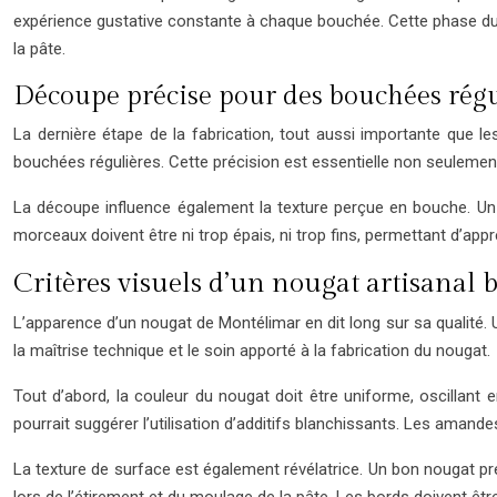
expérience gustative constante à chaque bouchée. Cette phase du pr
la pâte.
Découpe précise pour des bouchées régu
La dernière étape de la fabrication, tout aussi importante que l
bouchées régulières. Cette précision est essentielle non seulement
La découpe influence également la texture perçue en bouche. Un 
morceaux doivent être ni trop épais, ni trop fins, permettant d’ap
Critères visuels d’un nougat artisanal b
L’apparence d’un nougat de Montélimar en dit long sur sa qualité. U
la maîtrise technique et le soin apporté à la fabrication du nougat.
Tout d’abord, la couleur du nougat doit être uniforme, oscillant 
pourrait suggérer l’utilisation d’additifs blanchissants. Les amand
La texture de surface est également révélatrice. Un bon nougat pré
lors de l’étirement et du moulage de la pâte. Les bords doivent êtr