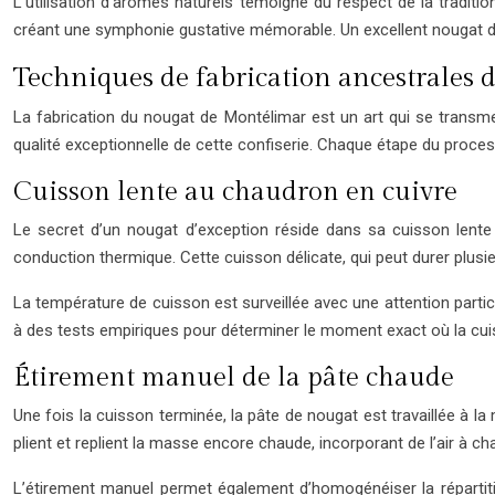
L’utilisation d’arômes naturels témoigne du respect de la tradit
créant une symphonie gustative mémorable. Un excellent nougat de M
Techniques de fabrication ancestrales
La fabrication du nougat de Montélimar est un art qui se transmet
qualité exceptionnelle de cette confiserie. Chaque étape du proces
Cuisson lente au chaudron en cuivre
Le secret d’un nougat d’exception réside dans sa cuisson lente 
conduction thermique. Cette cuisson délicate, qui peut durer plus
La température de cuisson est surveillée avec une attention partic
à des tests empiriques pour déterminer le moment exact où la cuis
Étirement manuel de la pâte chaude
Une fois la cuisson terminée, la pâte de nougat est travaillée à l
plient et replient la masse encore chaude, incorporant de l’air à 
L’étirement manuel permet également d’homogénéiser la répartiti