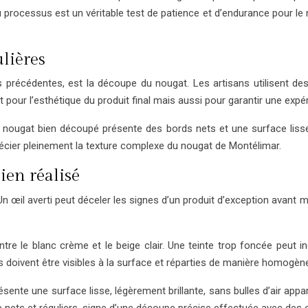
ocessus est un véritable test de patience et d’endurance pour le no
lières
es précédentes, est la découpe du nougat. Les artisans utilisent d
 pour l’esthétique du produit final mais aussi pour garantir une exp
nougat bien découpé présente des bords nets et une surface lisse,
précier pleinement la texture complexe du nougat de Montélimar.
ien réalisé
n œil averti peut déceler les signes d’un produit d’exception avant 
entre le blanc crème et le beige clair. Une teinte trop foncée peut 
es doivent être visibles à la surface et réparties de manière homogèn
sente une surface lisse, légèrement brillante, sans bulles d’air appa
e nets et réguliers, signe d’une découpe précise effectuée avec des o