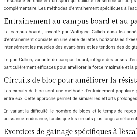
L’escalade en salle est un sport qui sollicite l’ensemble du corps
complémentaire. Les méthodes d’entraînement spécifiques à l’escal
Entraînement au campus board et au pa
Le campus board , inventé par Wolfgang Güllich dans les année
d’entraînement consiste en une série de lattes horizontales fixées 
intensément les muscles des avant-bras et les tendons des doigts
Le pan Güllich, variante du campus board, intègre des prises d’es
particulièrement efficaces pour améliorer la force maximale et l
Circuits de bloc pour améliorer la résis
Les circuits de bloc sont une méthode d’entraînement populaire p
entre eux. Cette approche permet de simuler les efforts prolongés
En variant la difficulté, le nombre de blocs et le temps de repos
puissance-endurance, tandis que les circuits plus longs améliorent
Exercices de gainage spécifiques à l’esc