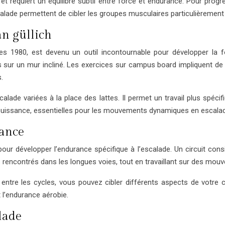
 et requiert un équilibre subtil entre force et endurance. Pour pro
ade permettent de cibler les groupes musculaires particulièrement so
n güllich
s 1980, est devenu un outil incontournable pour développer la fo
sur un mur incliné. Les exercices sur campus board impliquent de se 
.
calade variées à la place des lattes. Il permet un travail plus spéc
a puissance, essentielles pour les mouvements dynamiques en escala
tance
our développer l’endurance spécifique à l’escalade. Un circuit cons
 rencontrés dans les longues voies, tout en travaillant sur des mou
 entre les cycles, vous pouvez cibler différents aspects de votre 
 l’endurance aérobie.
alade