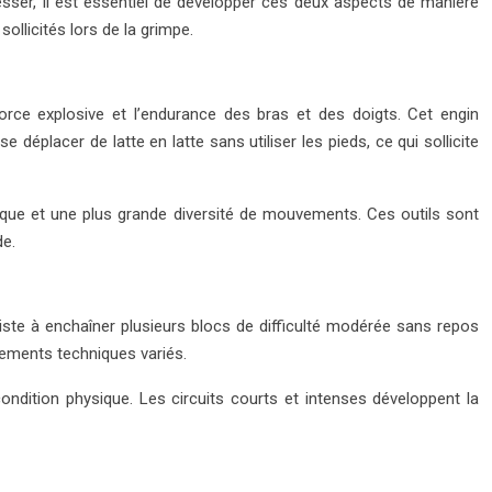
gresser, il est essentiel de développer ces deux aspects de manière
llicités lors de la grimpe.
rce explosive et l’endurance des bras et des doigts. Cet engin
déplacer de latte en latte sans utiliser les pieds, ce qui sollicite
ifique et une plus grande diversité de mouvements. Ces outils sont
de.
iste à enchaîner plusieurs blocs de difficulté modérée sans repos
vements techniques variés.
condition physique. Les circuits courts et intenses développent la